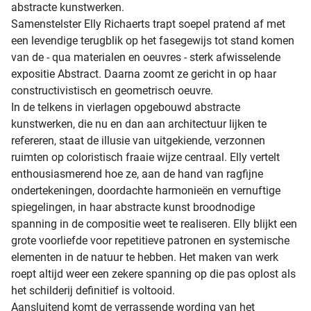
abstracte kunstwerken.
Samenstelster Elly Richaerts trapt soepel pratend af met
een levendige terugblik op het fasegewijs tot stand komen
van de - qua materialen en oeuvres - sterk afwisselende
expositie Abstract. Daarna zoomt ze gericht in op haar
constructivistisch en geometrisch oeuvre.
In de telkens in vierlagen opgebouwd abstracte
kunstwerken, die nu en dan aan architectuur lijken te
refereren, staat de illusie van uitgekiende, verzonnen
ruimten op coloristisch fraaie wijze centraal. Elly vertelt
enthousiasmerend hoe ze, aan de hand van ragfijne
ondertekeningen, doordachte harmonieën en vernuftige
spiegelingen, in haar abstracte kunst broodnodige
spanning in de compositie weet te realiseren. Elly blijkt een
grote voorliefde voor repetitieve patronen en systemische
elementen in de natuur te hebben. Het maken van werk
roept altijd weer een zekere spanning op die pas oplost als
het schilderij definitief is voltooid.
Aansluitend komt de verrassende wording van het